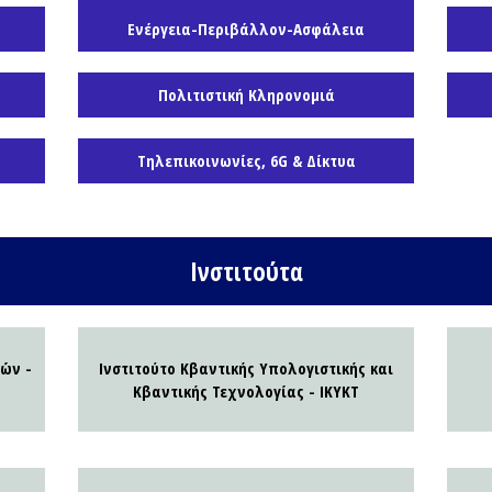
Ενέργεια-Περιβάλλον-Ασφάλεια
α
Πολιτιστική Κληρονομιά
Τηλεπικοινωνίες, 6G & Δίκτυα
Ινστιτούτα
γών -
Ινστιτούτο Κβαντικής Υπολογιστικής και
Κβαντικής Τεχνολογίας - ΙΚΥΚΤ